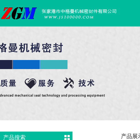
产品展
产品搜索