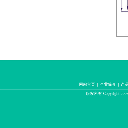
网站首页
|
企业简介
|
产
版权所有 Copyright 2009 w