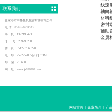
线速度
联系我们
轴向轴
材料
张家港市中格曼机械密封件有限公司
密封
电 话：0512-58659533
辅助
手 机：13921954733
金属
Q Q：2592952885
传 真：0512-67565270
电 邮：2592952885@QQ.COM
邮 编：215600
网 址：www.js100000.com
网站首页
|
企业简介
|
产